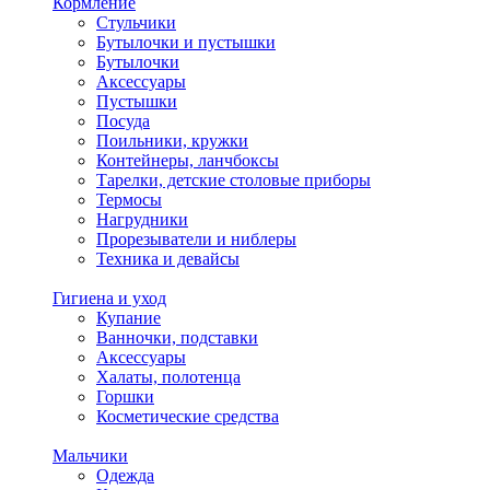
Кормление
Стульчики
Бутылочки и пустышки
Бутылочки
Аксессуары
Пустышки
Посуда
Поильники, кружки
Контейнеры, ланчбоксы
Тарелки, детские столовые приборы
Термосы
Нагрудники
Прорезыватели и ниблеры
Техника и девайсы
Гигиена и уход
Купание
Ванночки, подставки
Аксессуары
Халаты, полотенца
Горшки
Косметические средства
Мальчики
Одежда