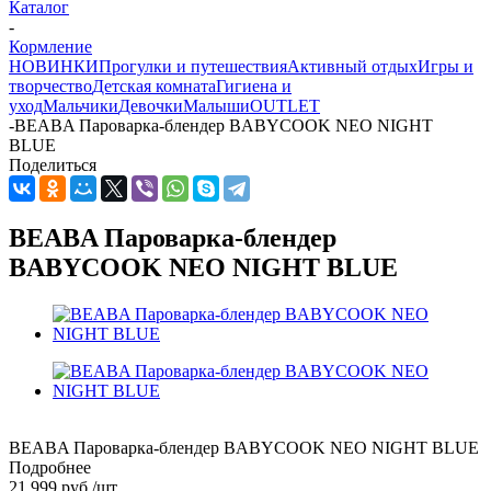
Каталог
-
Кормление
НОВИНКИ
Прогулки и путешествия
Активный отдых
Игры и
творчество
Детская комната
Гигиена и
уход
Мальчики
Девочки
Малыши
OUTLET
-
BEABA Пароварка-блендер BABYCOOK NEO NIGHT
BLUE
Поделиться
BEABA Пароварка-блендер
BABYCOOK NEO NIGHT BLUE
BEABA Пароварка-блендер BABYCOOK NEO NIGHT BLUE
Подробнее
21 999
руб.
/шт