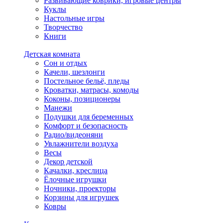
Развивающие коврики, игровые центры
Куклы
Настольные игры
Творчество
Книги
Детская комната
Сон и отдых
Качели, шезлонги
Постельное бельё, пледы
Кроватки, матрасы, комоды
Коконы, позиционеры
Манежи
Подушки для беременных
Комфорт и безопасность
Радио/видеоняни
Увлажнители воздуха
Весы
Декор детской
Качалки, креслица
Ёлочные игрушки
Ночники, проекторы
Корзины для игрушек
Ковры