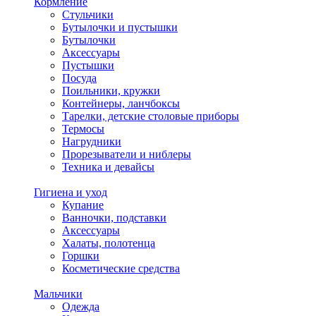
Кормление
Стульчики
Бутылочки и пустышки
Бутылочки
Аксессуары
Пустышки
Посуда
Поильники, кружки
Контейнеры, ланчбоксы
Тарелки, детские столовые приборы
Термосы
Нагрудники
Прорезыватели и ниблеры
Техника и девайсы
Гигиена и уход
Купание
Ванночки, подставки
Аксессуары
Халаты, полотенца
Горшки
Косметические средства
Мальчики
Одежда