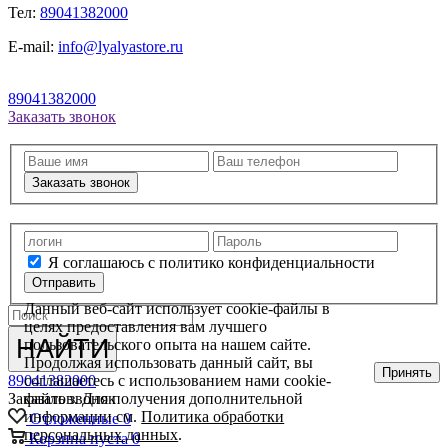
Тел:
89041382000
E-mail:
info@lyalyastore.ru
89041382000
Заказать звонок
Заказать звонок
Я соглашаюсь с политико конфиденциальности
Отправить
Данный веб-сайт использует cookie-файлы в
целях предоставления вам лучшего
НАЙТИ
пользовательского опыта на нашем сайте.
Продолжая использовать данный сайт, вы
Принять
89041382000
соглашаетесь с использованием нами cookie-
Заказать звонок
файлов. Для получения дополнительной
информации см.
Политика обработки
Отложенные
0
персональных данных
.
Корзина
пуста
0