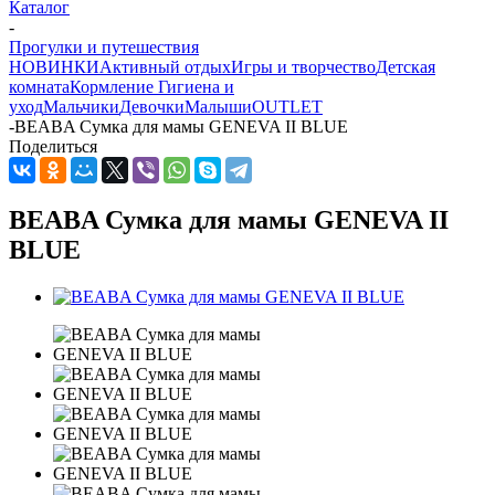
Каталог
-
Прогулки и путешествия
НОВИНКИ
Активный отдых
Игры и творчество
Детская
комната
Кормление
Гигиена и
уход
Мальчики
Девочки
Малыши
OUTLET
-
BEABA Сумка для мамы GENEVA II BLUE
Поделиться
BEABA Сумка для мамы GENEVA II
BLUE