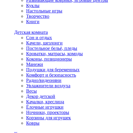
Развивающие коврики, игровые центры
Куклы
Настольные игры
Творчество
Книги
Детская комната
Сон и отдых
Качели, шезлонги
Постельное бельё, пледы
Кроватки, матрасы, комоды
Коконы, позиционеры
Манежи
Подушки для беременных
Комфорт и безопасность
Радио/видеоняни
Увлажнители воздуха
Весы
Декор детской
Качалки, креслица
Ёлочные игрушки
Ночники, проекторы
Корзины для игрушек
Ковры