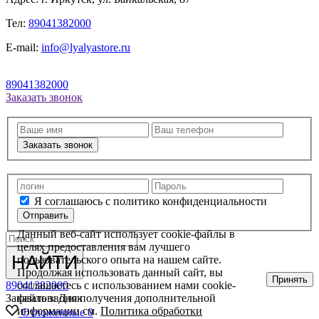
Тел:
89041382000
E-mail:
info@lyalyastore.ru
89041382000
Заказать звонок
Заказать звонок
Я соглашаюсь с политико конфиденциальности
Отправить
Данный веб-сайт использует cookie-файлы в
целях предоставления вам лучшего
НАЙТИ
пользовательского опыта на нашем сайте.
Продолжая использовать данный сайт, вы
Принять
соглашаетесь с использованием нами cookie-
89041382000
файлов. Для получения дополнительной
Заказать звонок
информации см.
Политика обработки
Отложенные
0