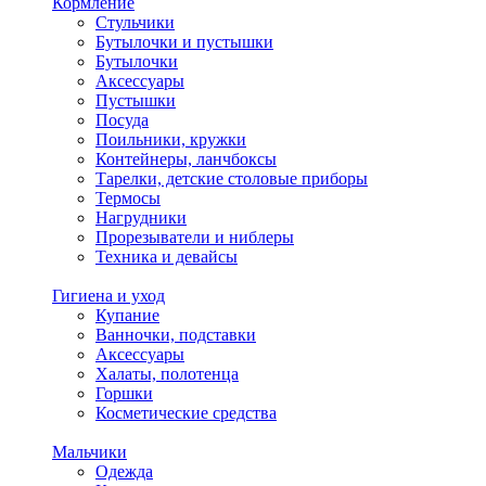
Кормление
Стульчики
Бутылочки и пустышки
Бутылочки
Аксессуары
Пустышки
Посуда
Поильники, кружки
Контейнеры, ланчбоксы
Тарелки, детские столовые приборы
Термосы
Нагрудники
Прорезыватели и ниблеры
Техника и девайсы
Гигиена и уход
Купание
Ванночки, подставки
Аксессуары
Халаты, полотенца
Горшки
Косметические средства
Мальчики
Одежда