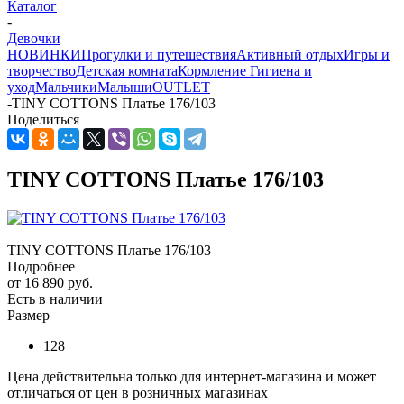
Каталог
-
Девочки
НОВИНКИ
Прогулки и путешествия
Активный отдых
Игры и
творчество
Детская комната
Кормление
Гигиена и
уход
Мальчики
Малыши
OUTLET
-
TINY COTTONS Платье 176/103
Поделиться
TINY COTTONS Платье 176/103
TINY COTTONS Платье 176/103
Подробнее
от
16 890 руб.
Есть в наличии
Размер
128
Цена действительна только для интернет-магазина и может
отличаться от цен в розничных магазинах