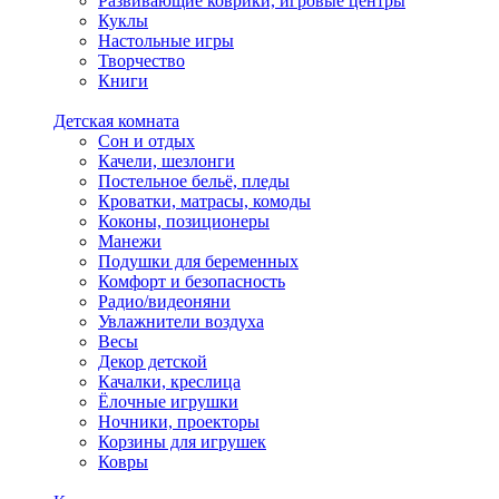
Развивающие коврики, игровые центры
Куклы
Настольные игры
Творчество
Книги
Детская комната
Сон и отдых
Качели, шезлонги
Постельное бельё, пледы
Кроватки, матрасы, комоды
Коконы, позиционеры
Манежи
Подушки для беременных
Комфорт и безопасность
Радио/видеоняни
Увлажнители воздуха
Весы
Декор детской
Качалки, креслица
Ёлочные игрушки
Ночники, проекторы
Корзины для игрушек
Ковры