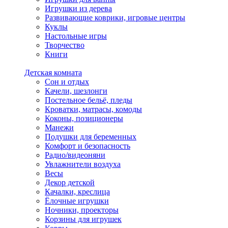
Игрушки из дерева
Развивающие коврики, игровые центры
Куклы
Настольные игры
Творчество
Книги
Детская комната
Сон и отдых
Качели, шезлонги
Постельное бельё, пледы
Кроватки, матрасы, комоды
Коконы, позиционеры
Манежи
Подушки для беременных
Комфорт и безопасность
Радио/видеоняни
Увлажнители воздуха
Весы
Декор детской
Качалки, креслица
Ёлочные игрушки
Ночники, проекторы
Корзины для игрушек