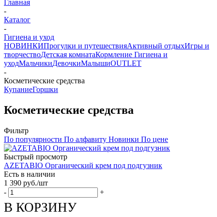
Главная
-
Каталог
-
Гигиена и уход
НОВИНКИ
Прогулки и путешествия
Активный отдых
Игры и
творчество
Детская комната
Кормление
Гигиена и
уход
Мальчики
Девочки
Малыши
OUTLET
-
Косметические средства
Купание
Горшки
Косметические средства
Фильтр
По популярности
По алфавиту
Новинки
По цене
Быстрый просмотр
AZETABIO Органический крем под подгузник
Есть в наличии
1 390
руб.
/шт
-
+
В КОРЗИНУ