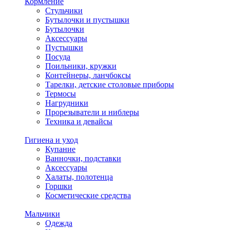
Кормление
Стульчики
Бутылочки и пустышки
Бутылочки
Аксессуары
Пустышки
Посуда
Поильники, кружки
Контейнеры, ланчбоксы
Тарелки, детские столовые приборы
Термосы
Нагрудники
Прорезыватели и ниблеры
Техника и девайсы
Гигиена и уход
Купание
Ванночки, подставки
Аксессуары
Халаты, полотенца
Горшки
Косметические средства
Мальчики
Одежда