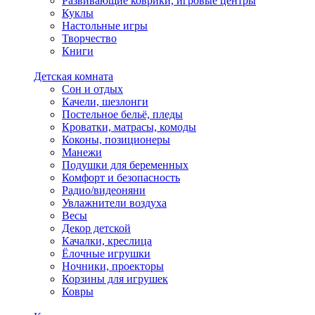
Развивающие коврики, игровые центры
Куклы
Настольные игры
Творчество
Книги
Детская комната
Сон и отдых
Качели, шезлонги
Постельное бельё, пледы
Кроватки, матрасы, комоды
Коконы, позиционеры
Манежи
Подушки для беременных
Комфорт и безопасность
Радио/видеоняни
Увлажнители воздуха
Весы
Декор детской
Качалки, креслица
Ёлочные игрушки
Ночники, проекторы
Корзины для игрушек
Ковры