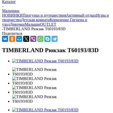
Каталог
-
Мальчики
НОВИНКИ
Прогулки и путешествия
Активный отдых
Игры и
творчество
Детская комната
Кормление
Гигиена и
уход
Девочки
Малыши
OUTLET
-
TIMBERLAND Рюкзак T60193/83D
Поделиться
TIMBERLAND Рюкзак T60193/83D