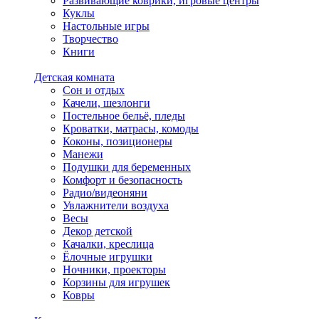
Развивающие коврики, игровые центры
Куклы
Настольные игры
Творчество
Книги
Детская комната
Сон и отдых
Качели, шезлонги
Постельное бельё, пледы
Кроватки, матрасы, комоды
Коконы, позиционеры
Манежи
Подушки для беременных
Комфорт и безопасность
Радио/видеоняни
Увлажнители воздуха
Весы
Декор детской
Качалки, креслица
Ёлочные игрушки
Ночники, проекторы
Корзины для игрушек
Ковры