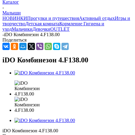
Каталог
-
Малыши
НОВИНКИ
Прогулки и путешествия
Активный отдых
Игры и
творчество
Детская комната
Кормление
Гигиена и
уход
Мальчики
Девочки
OUTLET
-
iDO Комбинезон 4.F138.00
Поделиться
iDO Комбинезон 4.F138.00
iDO Комбинезон 4.F138.00