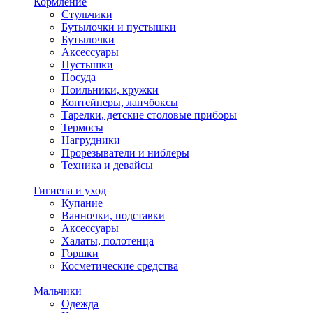
Кормление
Стульчики
Бутылочки и пустышки
Бутылочки
Аксессуары
Пустышки
Посуда
Поильники, кружки
Контейнеры, ланчбоксы
Тарелки, детские столовые приборы
Термосы
Нагрудники
Прорезыватели и ниблеры
Техника и девайсы
Гигиена и уход
Купание
Ванночки, подставки
Аксессуары
Халаты, полотенца
Горшки
Косметические средства
Мальчики
Одежда