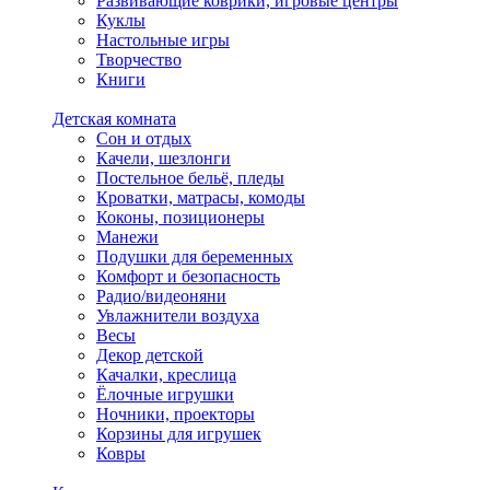
Развивающие коврики, игровые центры
Куклы
Настольные игры
Творчество
Книги
Детская комната
Сон и отдых
Качели, шезлонги
Постельное бельё, пледы
Кроватки, матрасы, комоды
Коконы, позиционеры
Манежи
Подушки для беременных
Комфорт и безопасность
Радио/видеоняни
Увлажнители воздуха
Весы
Декор детской
Качалки, креслица
Ёлочные игрушки
Ночники, проекторы
Корзины для игрушек
Ковры