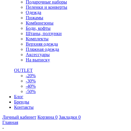
Подарочные наборы
Пеленки и конверты
Одежда
Пижамы
Комбинезоны
Боди, кофты
Штаны, ползунки
Комплекты
Верхняя одежда
Пляжная одежда
Аксессуары
На выписку
OUTLET
-20%
-30%
-40%
-50%
Блог
Бренды
Контакты
Личный кабинет
Корзина
0
Закладки
0
Главная
-