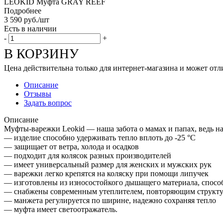
LEOKID Муфта GRAY REEF
Подробнее
3 590
руб.
/шт
Есть в наличии
-
+
В КОРЗИНУ
Цена действительна только для интернет-магазина и может отл
Описание
Отзывы
Задать вопрос
Описание
Муфты-варежки Leokid — наша забота о мамах и папах, ведь на 
— изделие способно удерживать тепло вплоть до -25 °С
— защищает от ветра, холода и осадков
— подходит для колясок разных производителей
— имеет универсальный размер для женских и мужских рук
— варежки легко крепятся на коляску при помощи липучек
— изготовлены из износостойкого дышащего материала, спос
— снабжены современным утеплителем, повторяющим структу
— манжета регулируется по ширине, надежно сохраняя тепло
— муфта имеет светоотражатель.