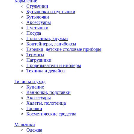
Кормление
Стульчики
Бутылочки и пустышки
Бутылочки
Аксессуары
Пустышки
Посуда
Поильники, кружки
Контейнеры, ланчбоксы
Тарелки, детские столовые приборы
Термосы
Нагрудники
Прорезыватели и ниблеры
Техника и девайсы
Гигиена и уход
Купание
Ванночки, подставки
Аксессуары
Халаты, полотенца
Горшки
Косметические средства
Мальчики
Одежда