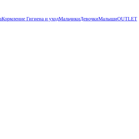
а
Кормление
Гигиена и уход
Мальчики
Девочки
Малыши
OUTLET