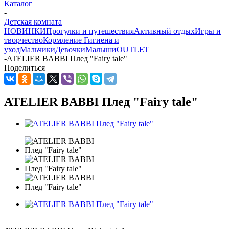
Каталог
-
Детская комната
НОВИНКИ
Прогулки и путешествия
Активный отдых
Игры и
творчество
Кормление
Гигиена и
уход
Мальчики
Девочки
Малыши
OUTLET
-
ATELIER BABBI Плед "Fairy tale"
Поделиться
ATELIER BABBI Плед "Fairy tale"