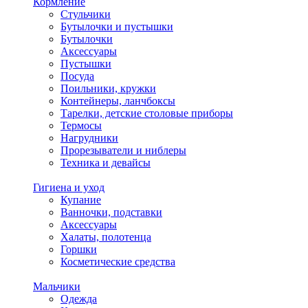
Кормление
Стульчики
Бутылочки и пустышки
Бутылочки
Аксессуары
Пустышки
Посуда
Поильники, кружки
Контейнеры, ланчбоксы
Тарелки, детские столовые приборы
Термосы
Нагрудники
Прорезыватели и ниблеры
Техника и девайсы
Гигиена и уход
Купание
Ванночки, подставки
Аксессуары
Халаты, полотенца
Горшки
Косметические средства
Мальчики
Одежда