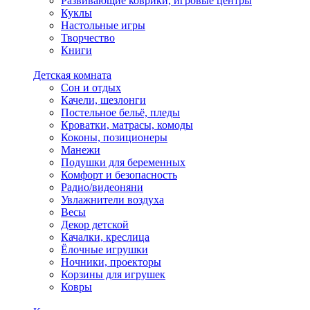
Развивающие коврики, игровые центры
Куклы
Настольные игры
Творчество
Книги
Детская комната
Сон и отдых
Качели, шезлонги
Постельное бельё, пледы
Кроватки, матрасы, комоды
Коконы, позиционеры
Манежи
Подушки для беременных
Комфорт и безопасность
Радио/видеоняни
Увлажнители воздуха
Весы
Декор детской
Качалки, креслица
Ёлочные игрушки
Ночники, проекторы
Корзины для игрушек
Ковры