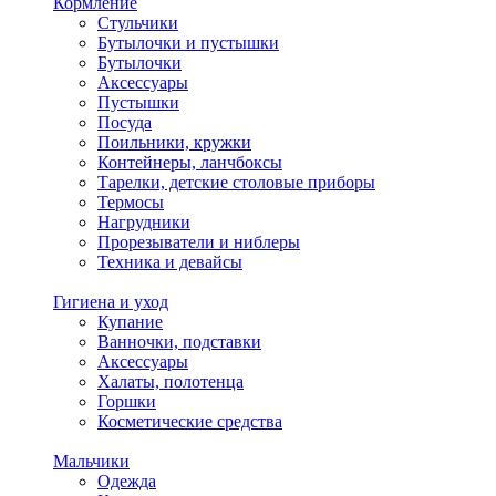
Кормление
Стульчики
Бутылочки и пустышки
Бутылочки
Аксессуары
Пустышки
Посуда
Поильники, кружки
Контейнеры, ланчбоксы
Тарелки, детские столовые приборы
Термосы
Нагрудники
Прорезыватели и ниблеры
Техника и девайсы
Гигиена и уход
Купание
Ванночки, подставки
Аксессуары
Халаты, полотенца
Горшки
Косметические средства
Мальчики
Одежда