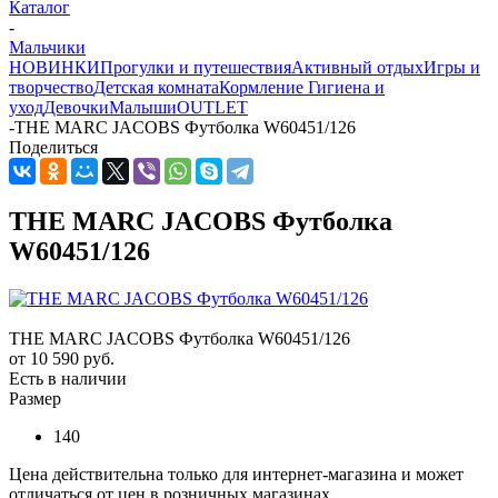
Каталог
-
Мальчики
НОВИНКИ
Прогулки и путешествия
Активный отдых
Игры и
творчество
Детская комната
Кормление
Гигиена и
уход
Девочки
Малыши
OUTLET
-
THE MARC JACOBS Футболка W60451/126
Поделиться
THE MARC JACOBS Футболка
W60451/126
THE MARC JACOBS Футболка W60451/126
от
10 590 руб.
Есть в наличии
Размер
140
Цена действительна только для интернет-магазина и может
отличаться от цен в розничных магазинах