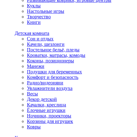
Развивающие коврики, игровые центры
Куклы
Настольные игры
Творчество
Книги
Детская комната
Сон и отдых
Качели, шезлонги
Постельное бельё, пледы
Кроватки, матрасы, комоды
Коконы, позиционеры
Манежи
Подушки для беременных
Комфорт и безопасность
Радио/видеоняни
Увлажнители воздуха
Весы
Декор детской
Качалки, креслица
Ёлочные игрушки
Ночники, проекторы
Корзины для игрушек
Ковры