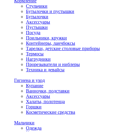
Кормление
Стульчики
Бутылочки и пустышки
Бутылочки
Аксессуары
Пустышки
Посуда
Поильники, кружки
Контейнеры, ланчбоксы
Тарелки, детские столовые приборы
Термосы
Нагрудники
Прорезыватели и ниблеры
Техника и девайсы
Гигиена и уход
Купание
Ванночки, подставки
Аксессуары
Халаты, полотенца
Горшки
Косметические средства
Мальчики
Одежда