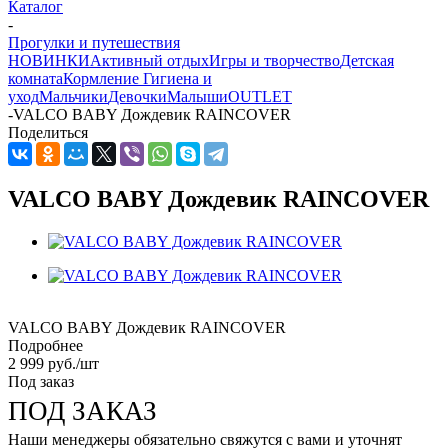
Каталог
-
Прогулки и путешествия
НОВИНКИ
Активный отдых
Игры и творчество
Детская
комната
Кормление
Гигиена и
уход
Мальчики
Девочки
Малыши
OUTLET
-
VALCO BABY Дождевик RAINCOVER
Поделиться
VALCO BABY Дождевик RAINCOVER
VALCO BABY Дождевик RAINCOVER
Подробнее
2 999
руб.
/шт
Под заказ
ПОД ЗАКАЗ
Наши менеджеры обязательно свяжутся с вами и уточнят