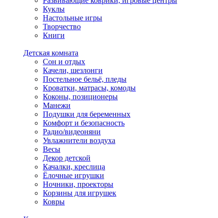
Развивающие коврики, игровые центры
Куклы
Настольные игры
Творчество
Книги
Детская комната
Сон и отдых
Качели, шезлонги
Постельное бельё, пледы
Кроватки, матрасы, комоды
Коконы, позиционеры
Манежи
Подушки для беременных
Комфорт и безопасность
Радио/видеоняни
Увлажнители воздуха
Весы
Декор детской
Качалки, креслица
Ёлочные игрушки
Ночники, проекторы
Корзины для игрушек
Ковры